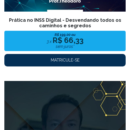
caminhos e segredos
R$ 199,00 ou
R$ 66,33
3 x
sem juros*
MATRICULE-SE